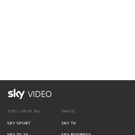
VIDEO
Tutti i siti di Sky:
Servizi:
SKY SPORT
SKY TV
SKY TG 24
SKY BUSINESS