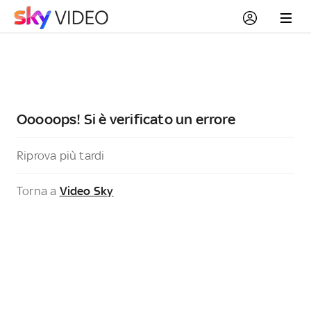
Ooooops! Si è verificato un errore
Riprova più tardi
Torna a
Video Sky