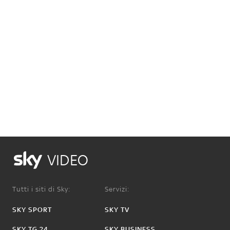
VIDEO
Tutti i siti di Sky:
Servizi:
SKY SPORT
SKY TV
SKY TG 24
SKY BUSINESS