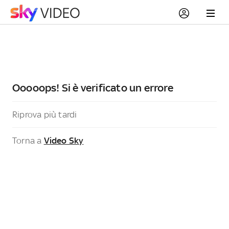
Ooooops! Si è verificato un errore
Riprova più tardi
Torna a
Video Sky