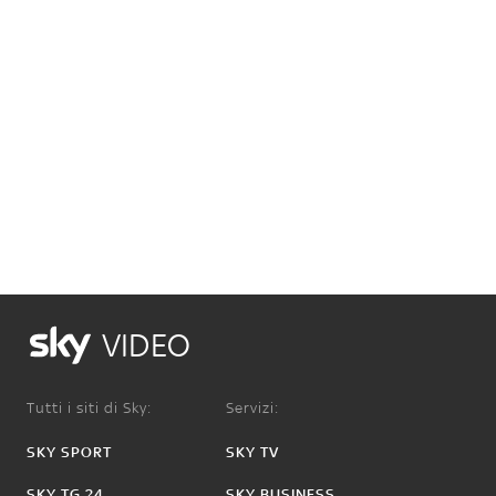
VIDEO
Tutti i siti di Sky:
Servizi:
SKY SPORT
SKY TV
SKY TG 24
SKY BUSINESS