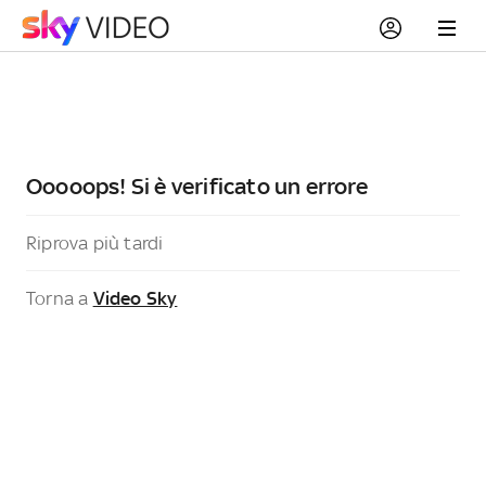
Ooooops! Si è verificato un errore
Riprova più tardi
Torna a
Video Sky