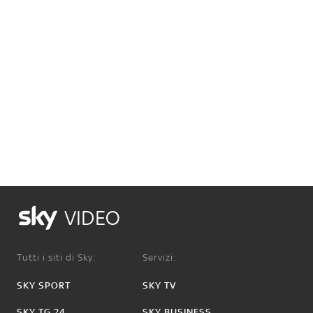
VIDEO
Tutti i siti di Sky:
Servizi:
SKY SPORT
SKY TV
SKY TG 24
SKY BUSINESS