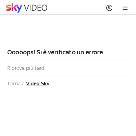
Ooooops! Si è verificato un errore
Riprova più tardi
Torna a
Video Sky