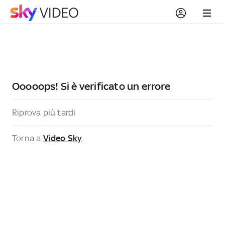
Ooooops! Si è verificato un errore
Riprova più tardi
Torna a
Video Sky