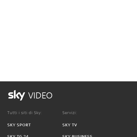
VIDEO
Tutti i siti di Sky:
Servizi:
SKY SPORT
SKY TV
SKY TG 24
SKY BUSINESS