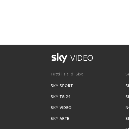
VIDEO
Tutti i siti di Sky:
Se
SKY SPORT
S
SKY TG 24
S
SKY VIDEO
N
SKY ARTE
S