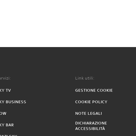
rvizi:
Link utili:
KY TV
GESTIONE COOKIE
KY BUSINESS
COOKIE POLICY
OW
NOTE LEGALI
DICHIARAZIONE
KY BAR
ACCESSIBILITÀ