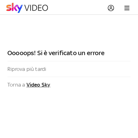
Ooooops! Si è verificato un errore
Riprova più tardi
Torna a
Video Sky