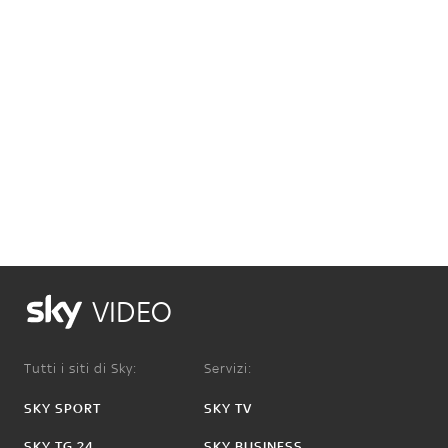
VIDEO
Tutti i siti di Sky:
Servizi:
SKY SPORT
SKY TV
SKY TG 24
SKY BUSINESS