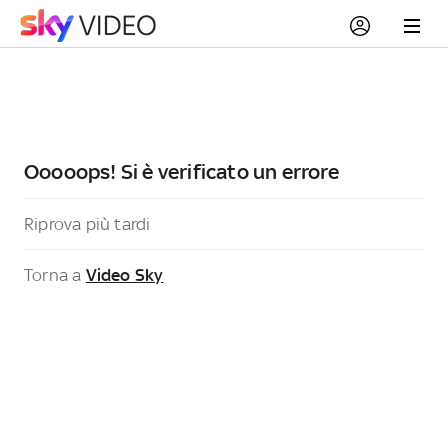
Ooooops! Si è verificato un errore
Riprova più tardi
Torna a
Video Sky