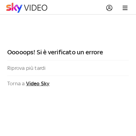
Ooooops! Si è verificato un errore
Riprova più tardi
Torna a
Video Sky