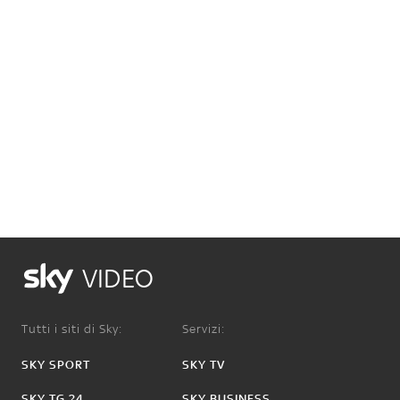
VIDEO
Tutti i siti di Sky:
Servizi:
SKY SPORT
SKY TV
SKY TG 24
SKY BUSINESS