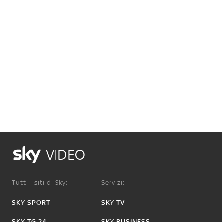
VIDEO
Tutti i siti di Sky:
Servizi:
SKY SPORT
SKY TV
SKY TG 24
SKY BUSINESS