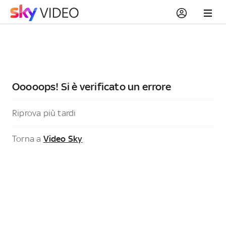
Ooooops! Si è verificato un errore
Riprova più tardi
Torna a
Video Sky