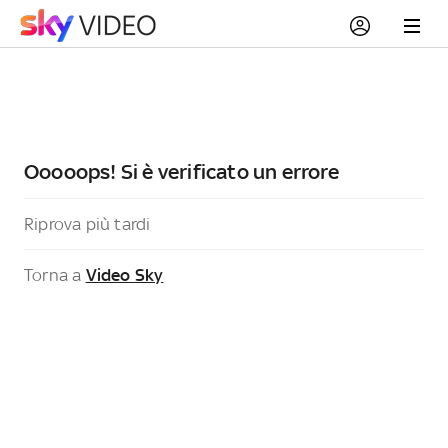
Ooooops! Si è verificato un errore
Riprova più tardi
Torna a
Video Sky