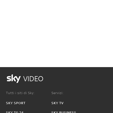
VIDEO
Tutti i siti di Sky:
Servizi:
SKY SPORT
SKY TV
SKY TG 24
SKY BUSINESS