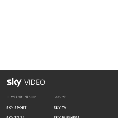
VIDEO
Tutti i siti di Sky:
Servizi:
SKY SPORT
SKY TV
SKY TG 24
SKY BUSINESS