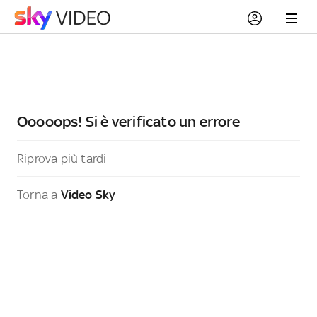
Ooooops! Si è verificato un errore
Riprova più tardi
Torna a
Video Sky