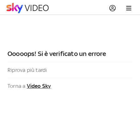
Ooooops! Si è verificato un errore
Riprova più tardi
Torna a
Video Sky