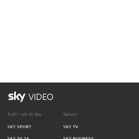
VIDEO
Tutti i siti di Sky:
Servizi:
SKY SPORT
SKY TV
SKY TG 24
SKY BUSINESS