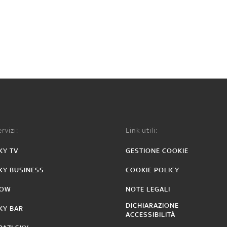
rvizi:
Link utili:
KY TV
GESTIONE COOKIE
KY BUSINESS
COOKIE POLICY
OW
NOTE LEGALI
DICHIARAZIONE
KY BAR
ACCESSIBILITÀ