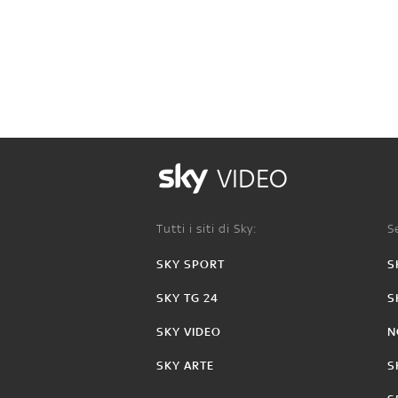
VIDEO
Tutti i siti di Sky:
Se
SKY SPORT
S
SKY TG 24
S
SKY VIDEO
N
SKY ARTE
S