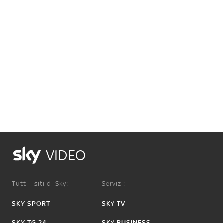
VIDEO
Tutti i siti di Sky:
Servizi:
SKY SPORT
SKY TV
SKY TG 24
SKY BUSINESS