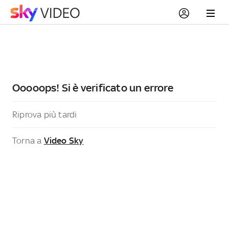
Ooooops! Si è verificato un errore
Riprova più tardi
Torna a
Video Sky