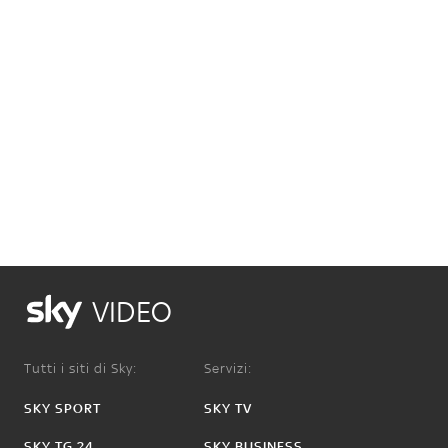
VIDEO
Tutti i siti di Sky:
Servizi:
SKY SPORT
SKY TV
SKY TG 24
SKY BUSINESS