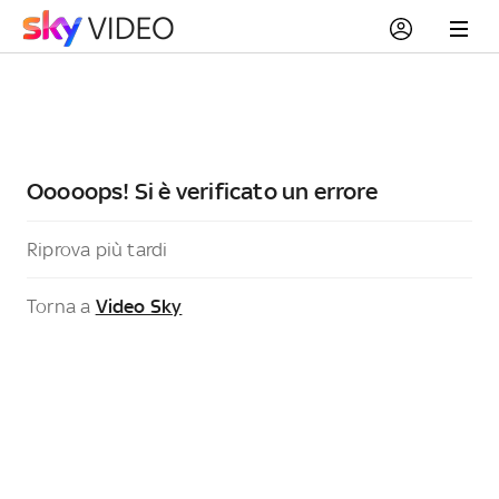
Ooooops! Si è verificato un errore
Riprova più tardi
Torna a
Video Sky