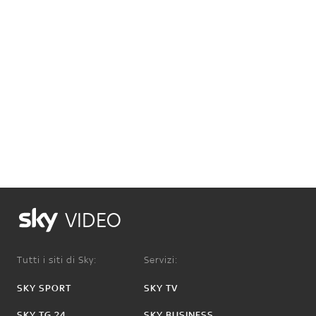
VIDEO
Tutti i siti di Sky:
Servizi:
SKY SPORT
SKY TV
SKY TG 24
SKY BUSINESS