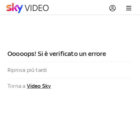
Ooooops! Si è verificato un errore
Riprova più tardi
Torna a
Video Sky