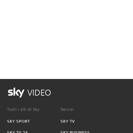
VIDEO
Tutti i siti di Sky:
Servizi:
SKY SPORT
SKY TV
SKY TG 24
SKY BUSINESS