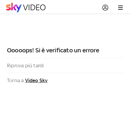
Ooooops! Si è verificato un errore
Riprova più tardi
Torna a
Video Sky