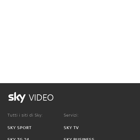
VIDEO
Tutti i siti di Sky:
Servizi:
SKY SPORT
SKY TV
SKY TG 24
SKY BUSINESS