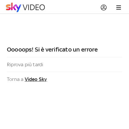
Ooooops! Si è verificato un errore
Riprova più tardi
Torna a
Video Sky