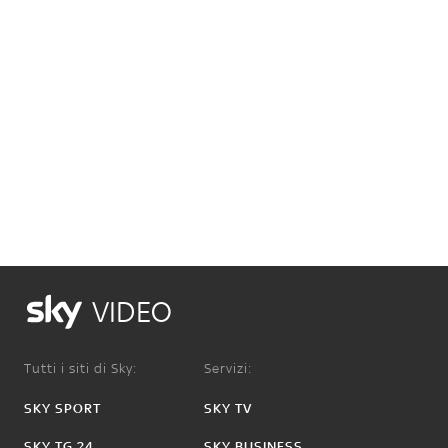
VIDEO
Tutti i siti di Sky:
Servizi:
SKY SPORT
SKY TV
SKY TG 24
SKY BUSINESS