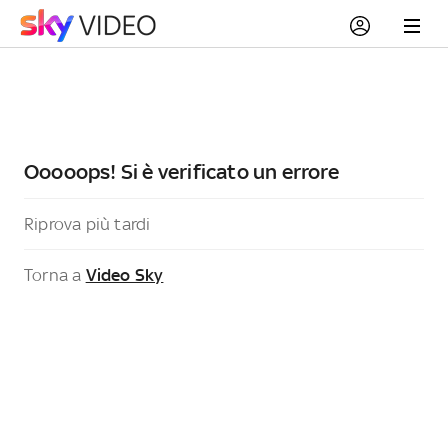
Ooooops! Si è verificato un errore
Riprova più tardi
Torna a
Video Sky