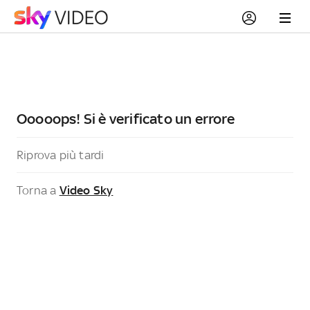
Ooooops! Si è verificato un errore
Riprova più tardi
Torna a
Video Sky