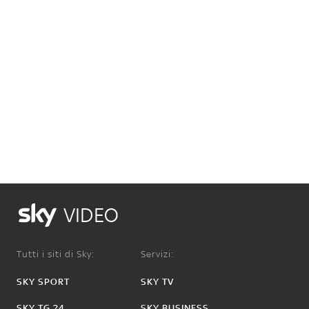
VIDEO
Tutti i siti di Sky:
Servizi:
SKY SPORT
SKY TV
SKY TG 24
SKY BUSINESS