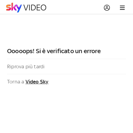
Ooooops! Si è verificato un errore
Riprova più tardi
Torna a
Video Sky