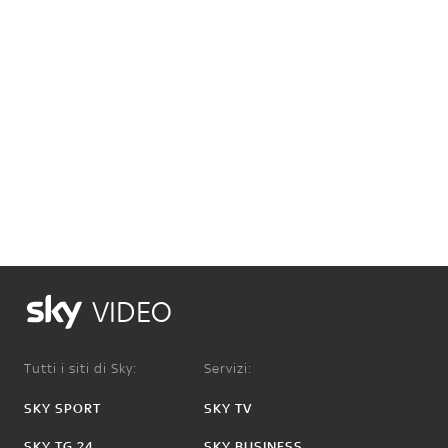
VIDEO
Tutti i siti di Sky:
Servizi:
SKY SPORT
SKY TV
SKY TG 24
SKY BUSINESS