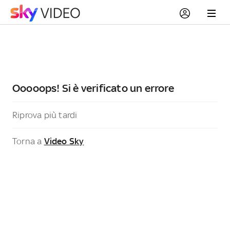
Ooooops! Si è verificato un errore
Riprova più tardi
Torna a
Video Sky