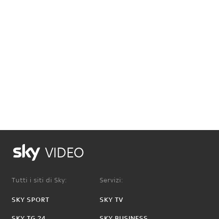
VIDEO
Tutti i siti di Sky:
Servizi:
SKY SPORT
SKY TV
SKY TG 24
SKY BUSINESS