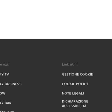
rvizi:
Link utili:
KY TV
GESTIONE COOKIE
KY BUSINESS
COOKIE POLICY
OW
NOTE LEGALI
DICHIARAZIONE
KY BAR
ACCESSIBILITÀ