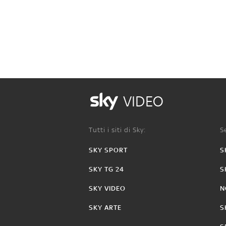
VIDEO
Tutti i siti di Sky:
Se
SKY SPORT
S
SKY TG 24
S
SKY VIDEO
N
SKY ARTE
S