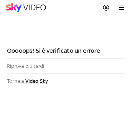
Ooooops! Si è verificato un errore
Riprova più tardi
Torna a
Video Sky