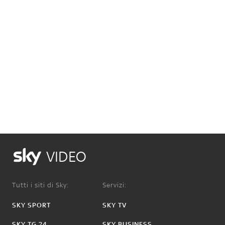
VIDEO
Tutti i siti di Sky:
Servizi:
SKY SPORT
SKY TV
SKY TG 24
SKY BUSINESS