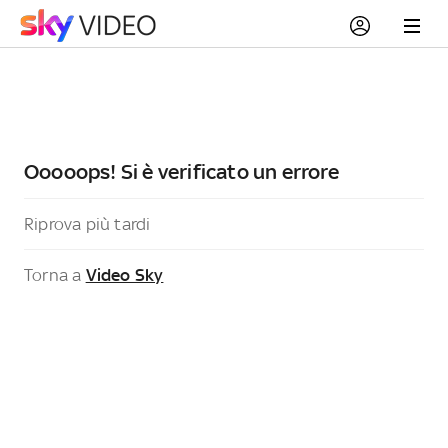
Ooooops! Si è verificato un errore
Riprova più tardi
Torna a
Video Sky