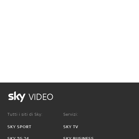
VIDEO
Tutti i siti di Sky:
Servizi:
SKY SPORT
SKY TV
SKY TG 24
SKY BUSINESS