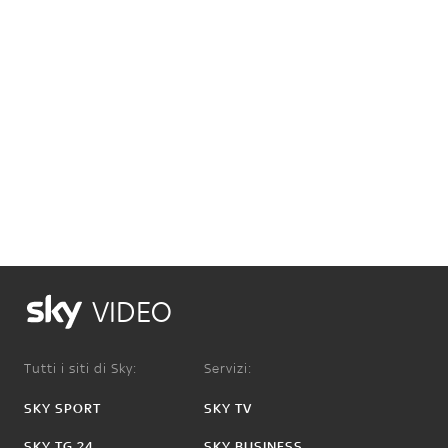
VIDEO
Tutti i siti di Sky:
Servizi:
SKY SPORT
SKY TV
SKY TG 24
SKY BUSINESS