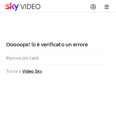
Ooooops! Si è verificato un errore
Riprova più tardi
Torna a
Video Sky