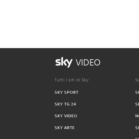
VIDEO
Tutti i siti di Sky:
Se
SKY SPORT
S
SKY TG 24
S
SKY VIDEO
N
SKY ARTE
S