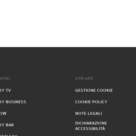
rvizi:
Link utili:
KY TV
GESTIONE COOKIE
KY BUSINESS
COOKIE POLICY
OW
NOTE LEGALI
DICHIARAZIONE
KY BAR
ACCESSIBILITÀ