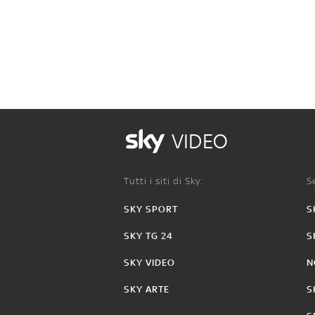
VIDEO
Tutti i siti di Sky:
Se
SKY SPORT
S
SKY TG 24
S
SKY VIDEO
N
SKY ARTE
S