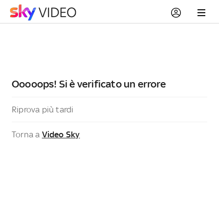
Ooooops! Si è verificato un errore
Riprova più tardi
Torna a
Video Sky