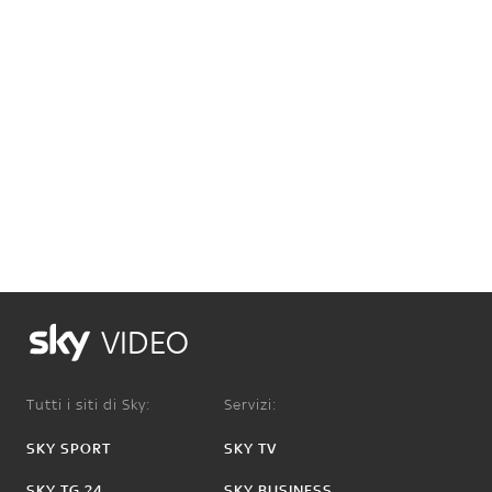
VIDEO
Tutti i siti di Sky:
Servizi:
SKY SPORT
SKY TV
SKY TG 24
SKY BUSINESS