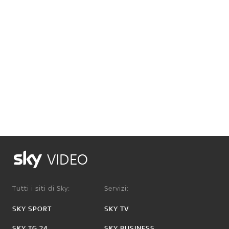
VIDEO
Tutti i siti di Sky:
Servizi:
SKY SPORT
SKY TV
SKY TG 24
SKY BUSINESS