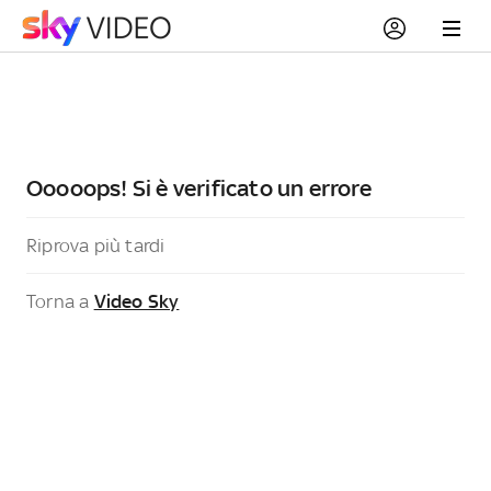
Ooooops! Si è verificato un errore
Riprova più tardi
Torna a
Video Sky