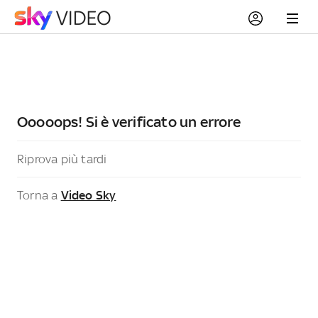
Ooooops! Si è verificato un errore
Riprova più tardi
Torna a
Video Sky