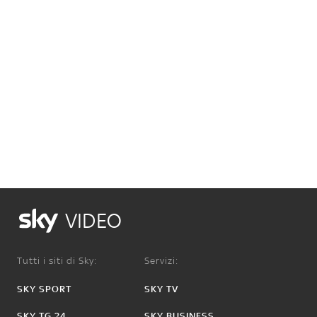
VIDEO
Tutti i siti di Sky:
Servizi:
SKY SPORT
SKY TV
SKY TG 24
SKY BUSINESS