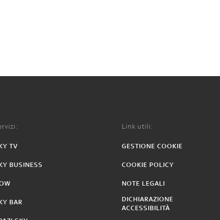
rvizi:
Link utili:
KY TV
GESTIONE COOKIE
KY BUSINESS
COOKIE POLICY
OW
NOTE LEGALI
DICHIARAZIONE
KY BAR
ACCESSIBILITÀ