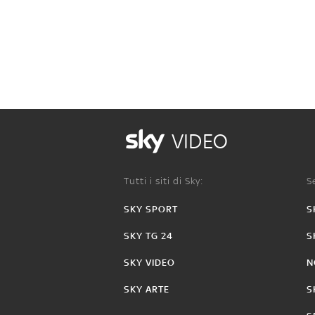
VIDEO
Tutti i siti di Sky:
Se
SKY SPORT
S
SKY TG 24
S
SKY VIDEO
N
SKY ARTE
S