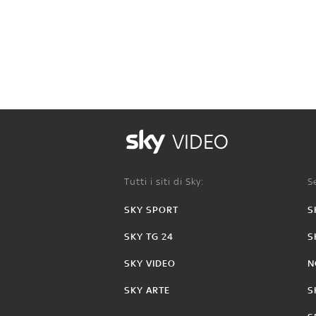
VIDEO
Tutti i siti di Sky:
Se
SKY SPORT
S
SKY TG 24
S
SKY VIDEO
N
SKY ARTE
S