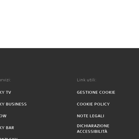
rvizi:
Link utili:
KY TV
GESTIONE COOKIE
KY BUSINESS
COOKIE POLICY
OW
NOTE LEGALI
DICHIARAZIONE
KY BAR
ACCESSIBILITÀ