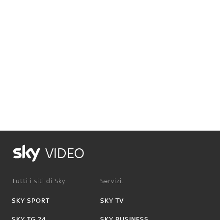
VIDEO
Tutti i siti di Sky:
Servizi:
SKY SPORT
SKY TV
SKY TG 24
SKY BUSINESS