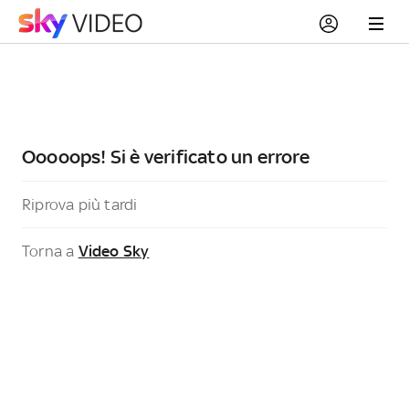
Ooooops! Si è verificato un errore
Riprova più tardi
Torna a
Video Sky