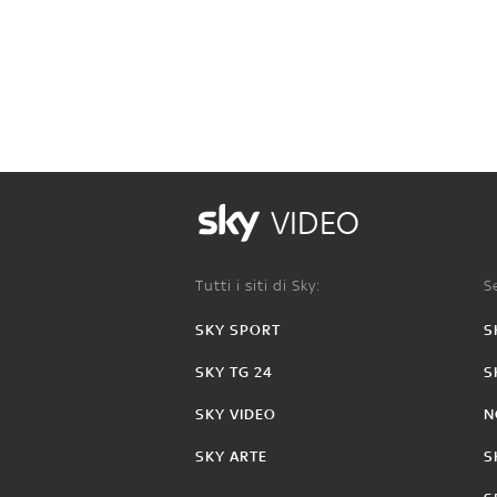
VIDEO
Tutti i siti di Sky:
Se
SKY SPORT
S
SKY TG 24
S
SKY VIDEO
N
SKY ARTE
S