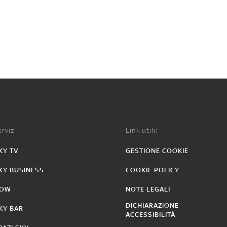
rvizi:
Link utili:
KY TV
GESTIONE COOKIE
KY BUSINESS
COOKIE POLICY
OW
NOTE LEGALI
DICHIARAZIONE
KY BAR
ACCESSIBILITÀ