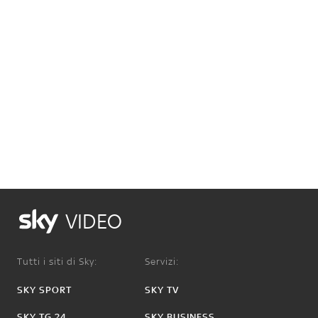
VIDEO
Tutti i siti di Sky:
Servizi:
SKY SPORT
SKY TV
SKY TG 24
SKY BUSINESS