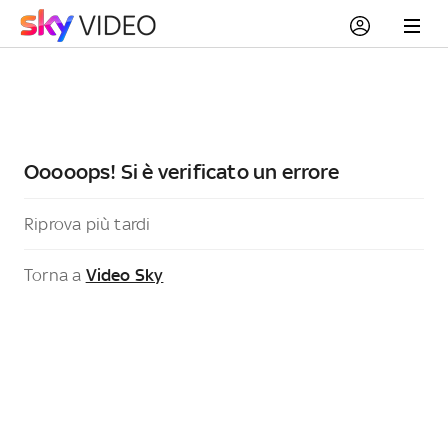
Ooooops! Si è verificato un errore
Riprova più tardi
Torna a
Video Sky