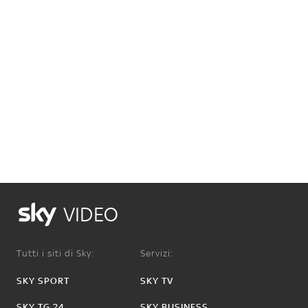
VIDEO
Tutti i siti di Sky:
Servizi:
SKY SPORT
SKY TV
SKY TG 24
SKY BUSINESS