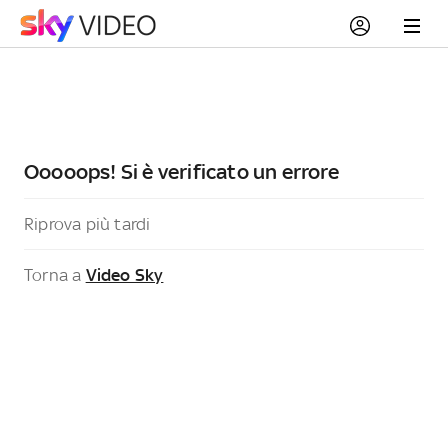
Ooooops! Si è verificato un errore
Riprova più tardi
Torna a
Video Sky