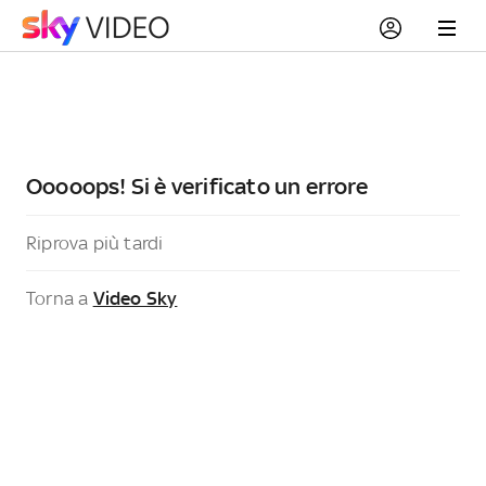
Ooooops! Si è verificato un errore
Riprova più tardi
Torna a
Video Sky