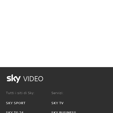
VIDEO
Tutti i siti di Sky:
Servizi:
SKY SPORT
SKY TV
SKY TG 24
SKY BUSINESS