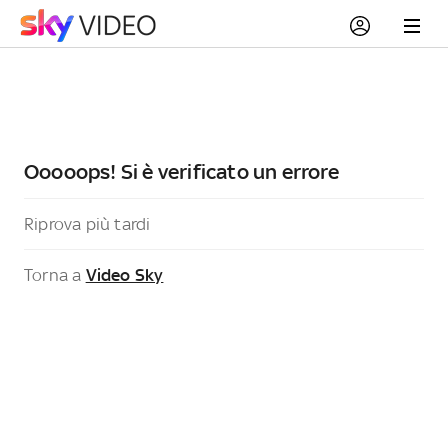
Ooooops! Si è verificato un errore
Riprova più tardi
Torna a
Video Sky