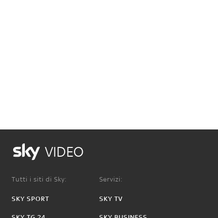
VIDEO
Tutti i siti di Sky:
Servizi:
SKY SPORT
SKY TV
SKY TG 24
SKY BUSINESS