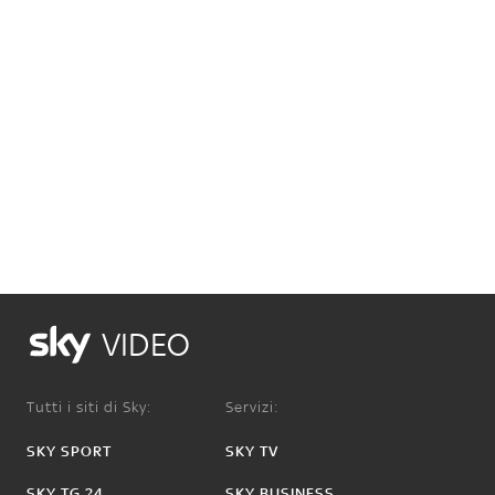
VIDEO
Tutti i siti di Sky:
Servizi:
SKY SPORT
SKY TV
SKY TG 24
SKY BUSINESS