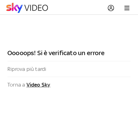
Ooooops! Si è verificato un errore
Riprova più tardi
Torna a
Video Sky