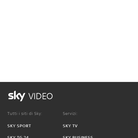
VIDEO
Tutti i siti di Sky:
Servizi:
SKY SPORT
SKY TV
SKY TG 24
SKY BUSINESS