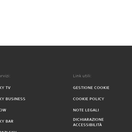
rvizi:
Link utili:
KY TV
GESTIONE COOKIE
KY BUSINESS
COOKIE POLICY
OW
NOTE LEGALI
DICHIARAZIONE
KY BAR
ACCESSIBILITÀ