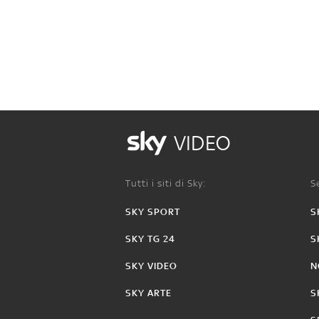
VIDEO
Tutti i siti di Sky:
Se
SKY SPORT
S
SKY TG 24
S
SKY VIDEO
N
SKY ARTE
S