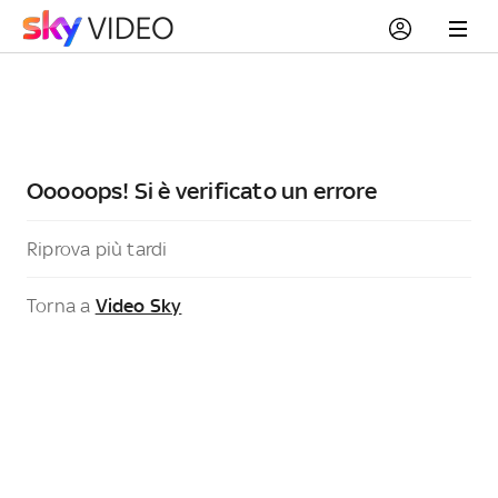
Ooooops! Si è verificato un errore
Riprova più tardi
Torna a
Video Sky