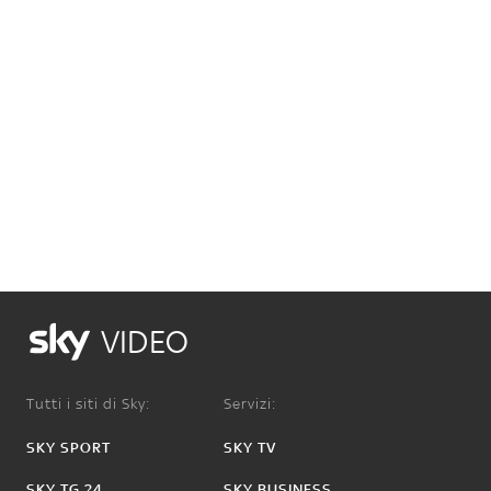
VIDEO
Tutti i siti di Sky:
Servizi:
SKY SPORT
SKY TV
SKY TG 24
SKY BUSINESS