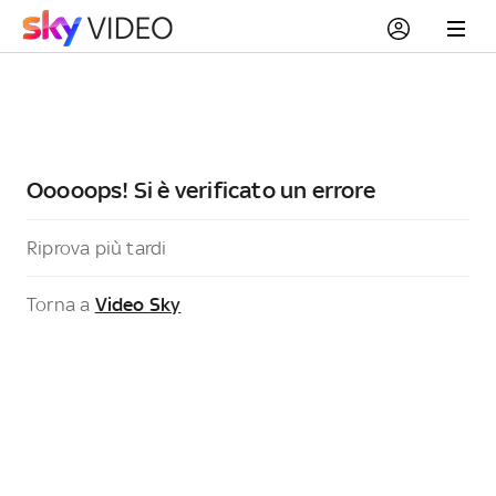
Ooooops! Si è verificato un errore
Riprova più tardi
Torna a
Video Sky