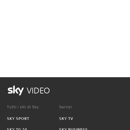
VIDEO
Tutti i siti di Sky:
Servizi:
SKY SPORT
SKY TV
SKY TG 24
SKY BUSINESS