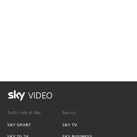
VIDEO
Tutti i siti di Sky:
Servizi:
SKY SPORT
SKY TV
SKY TG 24
SKY BUSINESS