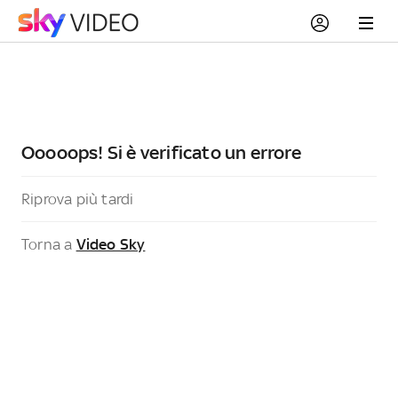
Ooooops! Si è verificato un errore
Riprova più tardi
Torna a
Video Sky