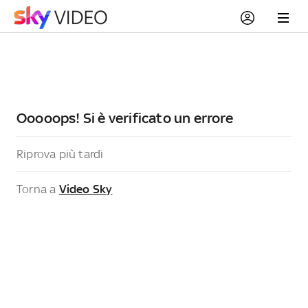
Ooooops! Si è verificato un errore
Riprova più tardi
Torna a
Video Sky