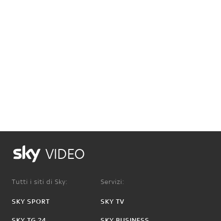
VIDEO
Tutti i siti di Sky:
Servizi:
SKY SPORT
SKY TV
SKY TG 24
SKY BUSINESS