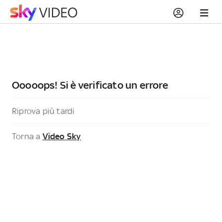
Ooooops! Si è verificato un errore
Riprova più tardi
Torna a
Video Sky