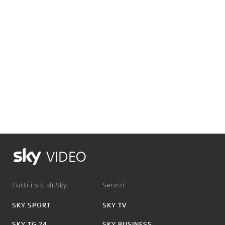
VIDEO
Tutti i siti di Sky:
Servizi:
SKY SPORT
SKY TV
SKY TG 24
SKY BUSINESS