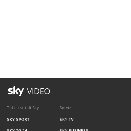
VIDEO
Tutti i siti di Sky:
Servizi:
SKY SPORT
SKY TV
SKY TG 24
SKY BUSINESS