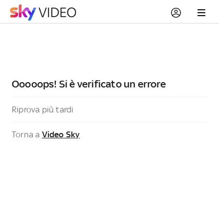
Ooooops! Si è verificato un errore
Riprova più tardi
Torna a
Video Sky