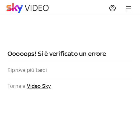
Ooooops! Si è verificato un errore
Riprova più tardi
Torna a
Video Sky