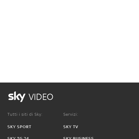
VIDEO
Tutti i siti di Sky:
Servizi:
SKY SPORT
SKY TV
SKY TG 24
SKY BUSINESS